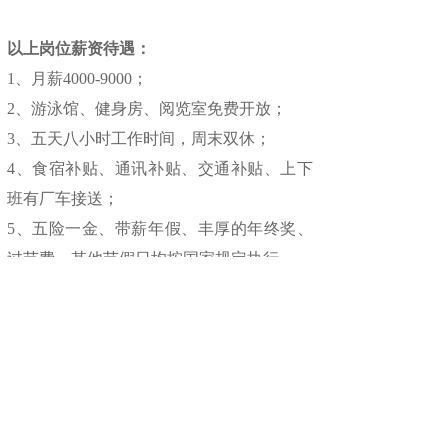
以上岗位薪资待遇：
1、月薪4000-9000；
2、游泳馆、健身房、阅览室免费开放；
3、五天八小时工作时间，周末双休；
4、食宿补贴、通讯补贴、交通补贴、上下
班有厂车接送；
5、五险一金、带薪年假、丰厚的年终奖、
过节费，其他节假日均按国家规定执行。
工作地址：肇庆市高要区南岸镇南湾路18
号。
若有兴趣应聘以上岗位或有合适人选推荐，
请将简历发送至邮箱
zhongyzf@fjd.com.cn，